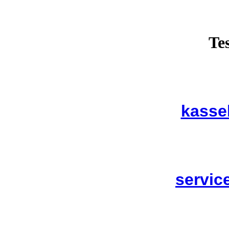
Te
kasse
servic